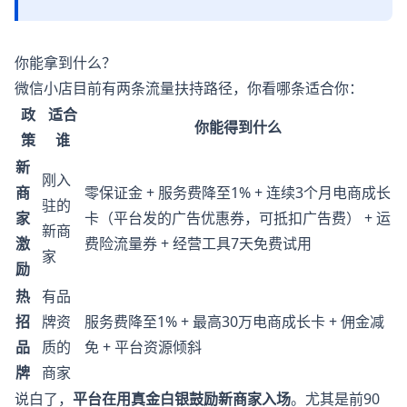
你能拿到什么？
微信小店目前有两条流量扶持路径，你看哪条适合你：
政
适合
你能得到什么
策
谁
新
刚入
商
零保证金 + 服务费降至1% + 连续3个月电商成长
驻的
家
卡（平台发的广告优惠券，可抵扣广告费） + 运
新商
激
费险流量券 + 经营工具7天免费试用
家
励
热
有品
招
牌资
服务费降至1% + 最高30万电商成长卡 + 佣金减
品
质的
免 + 平台资源倾斜
牌
商家
说白了，
平台在用真金白银鼓励新商家入场
。尤其是前90