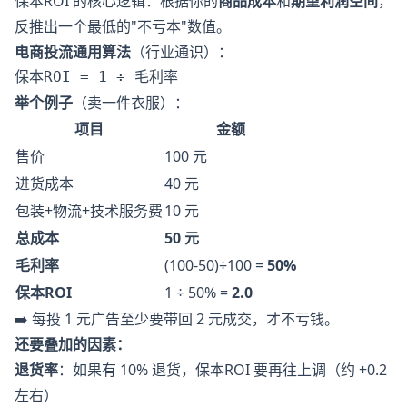
保本ROI 的核心逻辑：根据你的
商品成本
和
期望利润空间
，
反推出一个最低的"不亏本"数值。
电商投流通用算法
（行业通识）：
举个例子
（卖一件衣服）：
项目
金额
售价
100 元
进货成本
40 元
包装+物流+技术服务费
10 元
总成本
50 元
毛利率
(100-50)÷100 =
50%
保本ROI
1 ÷ 50% =
2.0
➡️ 每投 1 元广告至少要带回 2 元成交，才不亏钱。
还要叠加的因素：
退货率
：如果有 10% 退货，保本ROI 要再往上调（约 +0.2
左右）