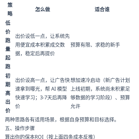
策
怎么做
适合谁
略
低
价
出价设低一点，让系统先
跑
用便宜成本积累成交数
预算有限、求稳的新手
量
据，稳定后再提价
起
跑
初
出价设高一点，让广告快
想加速冷启动（新广告计划
期
速拿到曝光，帮 AI 模型
上线初期，系统尚未积累足
高
快速学习；3-7天后再降
够数据的学习阶段）、预算
出
价
允许
价
两种思路各有适用场景，根据自身预算和目标选择。
五、操作步骤
算出你的保本ROI（按上面四条成本反推）