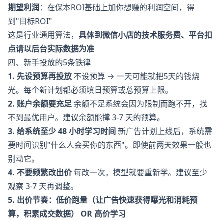
期望利润
：在保本ROI基础上加你想赚的利润空间，得
到"目标ROI"
这是行业通用算法，
具体到微信小店的技术服务费、平台扣
点请以后台实际数据为准
四、新手投放的5条铁律
1. 先设预算再投放
不设预算 → 一天可能就把5天的钱烧
光。每个新计划都必须填日预算或总预算上限。
2. 账户余额要充足
余额不足系统会因为限制而跑不开，找
不到最优用户。建议余额能撑 3-7 天的预算。
3. 给系统至少 48 小时学习时间
新广告计划上线后，系统需
要时间识别"什么人会买你的东西"。即使前两天效果一般也
别动它。
4. 不要频繁改出价
每改一次，模型就要重新学。建议至少
观察 3-7 天再调整。
5. 出价节奏：低价跑量（让广告快速获得曝光和消耗预
算，积累成交数据） OR 高价学习