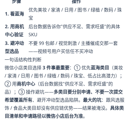
步骤
操作
优先美妆 / 家清 / 日用 / 图书 / 绿植 / 数码 / 珠
1. 看蓝海
宝
2. 用商机
后台数据告诉你"供应不足、需求旺盛"的具体
中心验证
SKU
3. 避冲动
不要 99 包邮 / 视觉刺激 / 主播催成交那一套
型选品
——视频号用户买信任不买冲动
一句话结构性判断
微信小店类目选择
3 件事最重要
：① 优先
蓝海类目
（美妆
/ 家清 / 日用 / 图书 / 绿植 / 数码 / 珠宝、低占比高潜力）；
② 用
商机中心
（后台数据找"供应不足、需求旺盛"的
品）；③ 操作避坑——
多类目要分别申请、不要一次提交
希望覆盖所有
、避开冲动型选品陷阱。
最大的坑
：跟风选服
饰 / 食品大类目却没有供应链优势——结果被淹没。
具体类
目清单和申请路径以微信小店后台为准
。