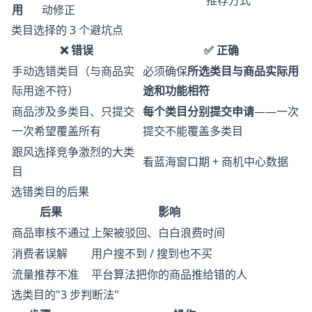
推荐方式
用
动修正
类目选择的 3 个避坑点
❌ 错误
✅ 正确
手动选错类目（与商品实
必须确保
所选类目与商品实际用
际用途不符）
途和功能相符
商品涉及多类目、只提交
每个类目分别提交申请
——一次
一次希望覆盖所有
提交不能覆盖多类目
跟风选择竞争激烈的大类
看蓝海窗口期 + 商机中心数据
目
选错类目的后果
后果
影响
商品审核不通过
上架被驳回、白白浪费时间
消费者误解
用户搜不到 / 搜到也不买
流量推荐不准
平台算法把你的商品推给错的人
选类目的"3 步判断法"