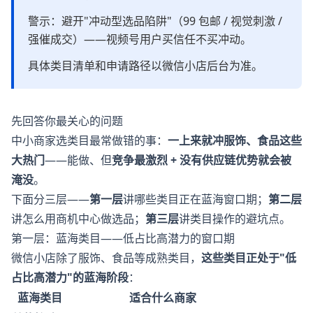
警示：避开"冲动型选品陷阱"（99 包邮 / 视觉刺激 /
强催成交）——视频号用户买信任不买冲动。
具体类目清单和申请路径以微信小店后台为准。
先回答你最关心的问题
中小商家选类目最常做错的事：
一上来就冲服饰、食品这些
大热门
——能做、但
竞争最激烈 + 没有供应链优势就会被
淹没
。
下面分三层——
第一层
讲哪些类目正在蓝海窗口期；
第二层
讲怎么用商机中心做选品；
第三层
讲类目操作的避坑点。
第一层：蓝海类目——低占比高潜力的窗口期
微信小店除了服饰、食品等成熟类目，
这些类目正处于"低
占比高潜力"的蓝海阶段
：
蓝海类目
适合什么商家