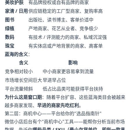
美妆护肤
有品牌授权或自有品牌的商家
家清 / 日用
供应链稳定的工厂型商家、复购率高
图书
出版社、读书博主、客单价适中
绿植
产地商家、花艺从业者、竞争极少
数码
有技术 / 评测能力的商家、私域沉淀强
珠宝
有实体店或产地背景的商家、高客单
蓝海的含义
：
含义
影响
竞争相对较小
中小商家更容易拿到流量
市场增长空间巨大
早进早占位
平台流量倾斜
低占比品类可能获得平台扶持
为什么这是窗口期
：随着平台扩容、这些蓝海类目会被越来
越多商家发现、
早进的商家先吃红利
。
第二层：商机中心——平台给你的"选品指南针"
微信小店后台有个"商机中心"工具——能帮你分析当前市场
数据、告诉你
哪些品类 / SKU（最小存货单位、即每一款具