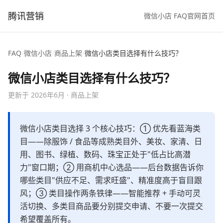
腾讯营销
微信小店 FAQ
官网首页
FAQ
/
微信小店
/
商品上架
/
微信小店类目选择有什么技巧？
微信小店类目选择有什么技巧？
更新于
2026年6月
·
商品上架
微信小店类目选择 3 个核心技巧：① 优先看蓝海类
目——除服饰 / 食品等成熟类目外、美妆、家清、日
用、图书、绿植、数码、珠宝正处于"低占比高潜
力"窗口期；② 用商机中心选品——后台数据告诉你
哪些类目"供应不足、需求旺盛"、精准度高于盲目跟
风；③ 类目操作两条铁律——智能推荐 + 手动可灵
活切换、多类目商品要分别提交申请、不要一次提交
希望覆盖所有。