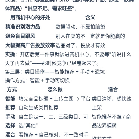
体商品）"供应不足、需求旺盛"
。
用商机中心的好处
含义
精准识别潜力品
数据驱动、不靠拍脑袋
避免盲目跟风
别人在卖的不一定就是你能赢的
大幅提高广告投放效率
选品对了、投放才有效
实操
：开店后第一件事就该进商机中心、不要等"听说什么
火了再去做"——那时候竞争已经卷起来了。
第三层：类目操作——智能推荐 + 手动 + 避坑
操作方式：智能 + 手动可切换
方式
怎么做
适合
智能
填完商品标题 + 上传主图 → 平台
类目清晰、想快速
推荐
自动生成类目推荐
上架
手动
自主确定一、二、三级类目、可
智能推荐不准 / 商
选择
选"其他"
品边界模糊
混合
看推荐 + 自己核对、不一致时手