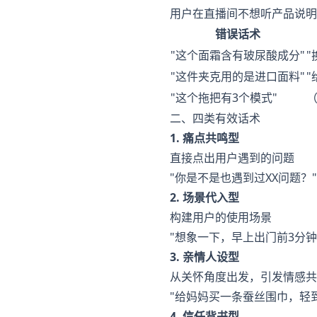
用户在直播间不想听产品说明
错误话术
"这个面霜含有玻尿酸成分"
"
"这件夹克用的是进口面料"
"这个拖把有3个模式"
二、四类有效话术
1. 痛点共鸣型
直接点出用户遇到的问题
"你是不是也遇到过XX问题？"
2. 场景代入型
构建用户的使用场景
"想象一下，早上出门前3分钟
3. 亲情人设型
从关怀角度出发，引发情感共
"给妈妈买一条蚕丝围巾，轻
4. 信任背书型