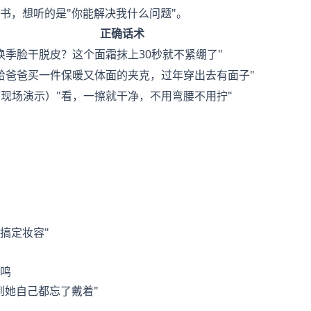
书，想听的是"你能解决我什么问题"。
正确话术
换季脸干脱皮？这个面霜抹上30秒就不紧绷了"
"给爸爸买一件保暖又体面的夹克，过年穿出去有面子"
（现场演示）"看，一擦就干净，不用弯腰不用拧"
搞定妆容"
鸣
到她自己都忘了戴着"