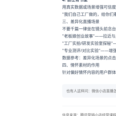
用真实数据或场景增强可信度
"我们自己工厂做的，给你们
三、差异化直播场景
不要千篇一律坐在镜头前念台
"老板娘创业故事"——拉近
"工厂实拍/研发实验室探秘"
"专业测评/对比实验"——增
数据参考：差异化场景的点击
四、情怀素材的作用
针对偏好情怀内容的用户群体
也有人这样问：
微信小店直播怎
信息来源：
腾讯营销小店经营课