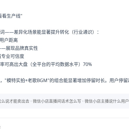
看看生产线"
词——差异化场景能显著提升转化（行业通识）：
与用户距离
——展现品牌真实性
强专业可信度
率可高出大盘（全平台的平均数据水平）70%
，"模特实拍+老歌BGM"的组合能显著增加停留时长。用户停
么说才能卖出去 · 微信小店直播间话术怎么写 · 微信小店主播说什么用
程