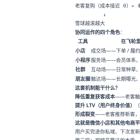
老客复购（成本接近 0）+ 
         ↓

协同运作的四个角色
：
工具
在飞轮
小店
成交场——下单 / 履
小程序
服务场——会员体系
社群
互动场——日常种草
朋友圈
触达场——长期曝光
这套机制能干什么？
降低重复获客成本
——老客触
提升 LTV（用户终身价值）
（
形成裂变
——老客推荐新客，
这就是微信小店和其他电商平
用户买完进你私域、下次发新