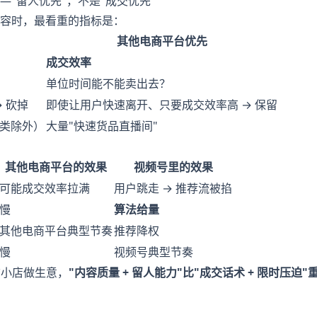
"留人优先"，不是"成交优先"
容时，最看重的指标是：
其他电商平台优先
成交效率
单位时间能不能卖出去？
 砍掉
即使让用户快速离开、只要成交效率高 → 保留
饰类除外）
大量"快速货品直播间"
其他电商平台的效果
视频号里的效果
可能成交效率拉满
用户跳走 → 推荐流被掐
慢
算法给量
其他电商平台典型节奏
推荐降权
慢
视频号典型节奏
信小店做生意，
"内容质量 + 留人能力"比"成交话术 + 限时压迫"