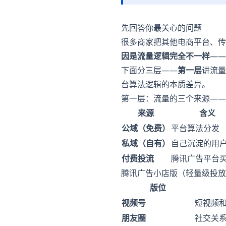
先回答你最关心的问题
很多商家把其他电商平台、传统
因是流量逻辑完全不一样
——
下面分三层——
第一层
讲流量
台算法逻辑的本质差异。
第一层：流量的三个来源——公域
来源
含义
公域（免费）
平台算法分发
私域（自有）
自己沉淀的用
付费投流
腾讯广告平台
腾讯广告小店版（轻量级投放
版位
视频号
短视频
朋友圈
社交关