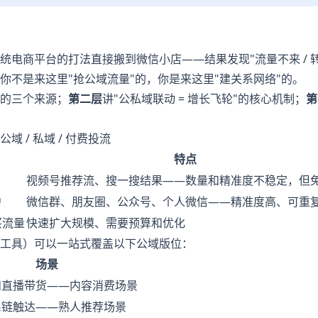
电商平台的打法直接搬到微信小店——结果发现"流量不来 / 转化
你不是来这里"抢公域流量"的，你是来这里"建关系网络"的。
的三个来源；
第二层
讲"公私域联动 = 增长飞轮"的核心机制；
第
 / 私域 / 付费投流
特点
视频号推荐流、搜一搜结果——数量和精准度不稳定，但
户
微信群、朋友圈、公众号、个人微信——精准度高、可重
买流量
快速扩大规模、需要预算和优化
工具）可以一站式覆盖以下公域版位：
场景
和直播带货——内容消费场景
系链触达——熟人推荐场景