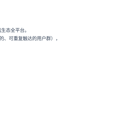
讯生态全平台。
淀的、可重复触达的用户群），