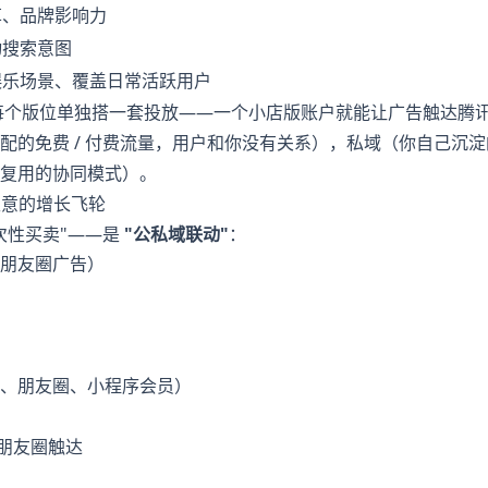
草、品牌影响力
动搜索意图
娱乐场景、覆盖日常活跃用户
每个版位单独搭一套投放——一个小店版账户就能让广告触达腾
配的免费 / 付费流量，用户和你没有关系），私域（你自己沉
复用的协同模式）。
生意的增长飞轮
次性买卖"——是
"公私域联动"
：
朋友圈广告）

、朋友圈、小程序会员）

朋友圈触达
