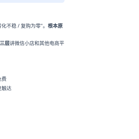
不稳 / 复购为零"。
根本原
三层
讲微信小店和其他电商平
免费
复触达