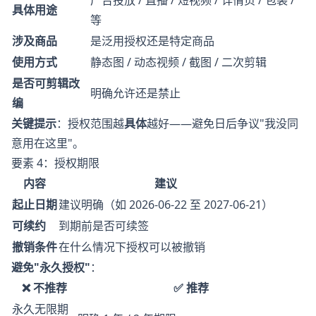
广告投放 / 直播 / 短视频 / 详情页 / 包装 /
具体用途
等
涉及商品
是泛用授权还是特定商品
使用方式
静态图 / 动态视频 / 截图 / 二次剪辑
是否可剪辑改
明确允许还是禁止
编
关键提示
：授权范围越
具体
越好——避免日后争议"我没同
意用在这里"。
要素 4：授权期限
内容
建议
起止日期
建议明确（如 2026-06-22 至 2027-06-21）
可续约
到期前是否可续签
撤销条件
在什么情况下授权可以被撤销
避免"永久授权"
：
❌ 不推荐
✅ 推荐
永久无限期