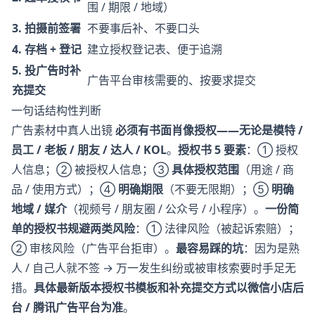
围 / 期限 / 地域）
3. 拍摄前签署
不要事后补、不要口头
4. 存档 + 登记
建立授权登记表、便于追溯
5. 投广告时补
广告平台审核需要的、按要求提交
充提交
一句话结构性判断
广告素材中真人出镜
必须有书面肖像授权——无论是模特 /
员工 / 老板 / 朋友 / 达人 / KOL
。
授权书 5 要素
：① 授权
人信息；② 被授权人信息；③
具体授权范围
（用途 / 商
品 / 使用方式）；④
明确期限
（不要无限期）；⑤
明确
地域 / 媒介
（视频号 / 朋友圈 / 公众号 / 小程序）。
一份简
单的授权书规避两类风险
：① 法律风险（被起诉索赔）；
② 审核风险（广告平台拒审）。
最容易踩的坑
：因为是熟
人 / 自己人就不签 → 万一发生纠纷或被审核索要时手足无
措。
具体最新版本授权书模板和补充提交方式以微信小店后
台 / 腾讯广告平台为准
。