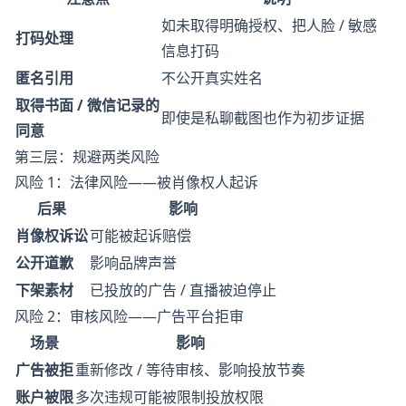
如未取得明确授权、把人脸 / 敏感
打码处理
信息打码
匿名引用
不公开真实姓名
取得书面 / 微信记录的
即使是私聊截图也作为初步证据
同意
第三层：规避两类风险
风险 1：法律风险——被肖像权人起诉
后果
影响
肖像权诉讼
可能被起诉赔偿
公开道歉
影响品牌声誉
下架素材
已投放的广告 / 直播被迫停止
风险 2：审核风险——广告平台拒审
场景
影响
广告被拒
重新修改 / 等待审核、影响投放节奏
账户被限
多次违规可能被限制投放权限