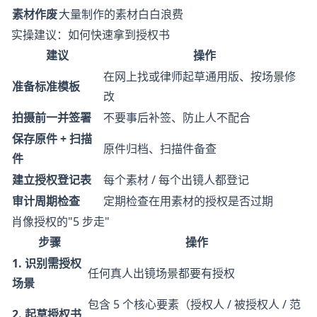
素材作废
大量制作的素材白白浪费
实操建议：如何快速拿到授权书
建议
操作
在网上找或律师起草通用版、按场景修
准备标准模板
改
拍摄前一并签署
不要事后补签、防止人不配合
保存原件 + 扫描
原件归档、扫描件备查
件
建立授权登记表
每个素材 / 每个出镜人都登记
审计周期检查
定期检查在用素材的授权是否过期
肖像授权的"5 步走"
步骤
操作
1. 识别需授权
任何真人出镜场景都要有授权
场景
包含 5 个核心要素（授权人 / 被授权人 / 范
2. 起草授权书