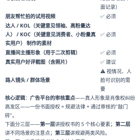
面记录）
朋友帮忙拍的试用视频
✅ 必须
达人 / KOL（关键意见领袖、高粉量达
人） / KOC（关键意见消费者、小粉量真
✅ 必须
实用户） 制作的素材
直播间主播形象（用于二次剪辑）
✅ 必须
真实用户好评截图（含照片）
✅ 建议
⚠️ 视情况、人
路人镜头 / 群体场景
脸可识别的需
要
核心逻辑
：
广告平台的审核重点
——真人形象是肖像权纠纷
高发区——一份书面授权 = 规避法律 + 通过审核的"敲门
砖"。
下面分三层——
第一层
讲授权书的 5 个核心要素；
第二层
讲不同场景的注意点；
第三层
讲规避两类风险。